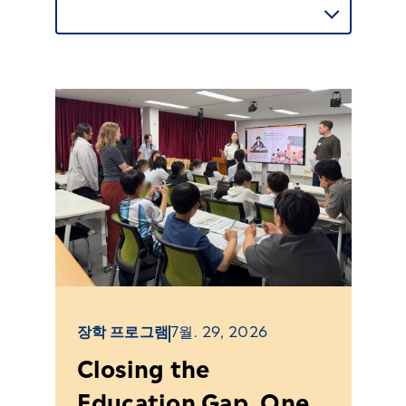
장학 프로그램
7월. 29, 2026
GE
Closing the
Ri
Education Gap, One
Re